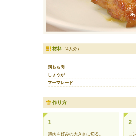
材料
（4人分）
鶏もも肉
しょうが
マーマレード
作り方
1
2
鶏肉を好みの大きさに切る。
ニ