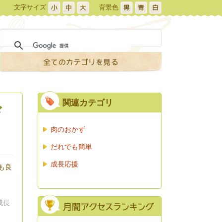
文字サイズ
背景色
関連カテゴリ
ド
肉のおかず
だれでも簡単
成長応援
も良
成長