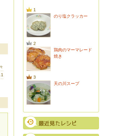
1
のり塩クラッカー
2
鶏肉のマーマレード
焼き
々
1
3
天の川スープ
ド