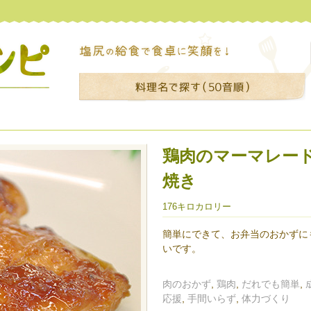
鶏肉のマーマレー
焼き
176キロカロリー
簡単にできて、お弁当のおかずに
いです。
肉のおかず
,
鶏肉
,
だれでも簡単
,
応援
,
手間いらず
,
体力づくり