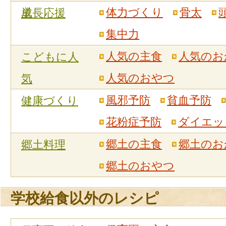
単
体力づくり
骨太
成長応援
集中力
人気の主食
人気のお
こどもに人
人気のおやつ
気
風邪予防
貧血予防
健康づくり
花粉症予防
ダイエッ
郷土の主食
郷土のお
郷土料理
郷土のおやつ
学校給食以外のレシピ