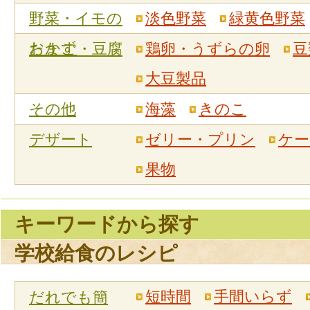
野菜・イモの
淡色野菜
緑黄色野菜
おかず
たまご・豆腐
鶏卵・うずらの卵
豆
大豆製品
その他
海藻
きのこ
デザート
ゼリー・プリン
ケー
果物
キーワードから探す
学校給食のレシピ
短時間
手間いらず
だれでも簡