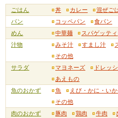
ごはん
丼
カレー
混ぜご
パン
コッペパン
食パン
めん
中華麺
スパゲッティ
汁物
みそ汁
すまし汁
その他
サラダ
マヨネーズ
ドレッ
あえもの
魚のおかず
魚
えび・かに・いか
その他
肉のおかず
豚肉
鶏肉
牛肉