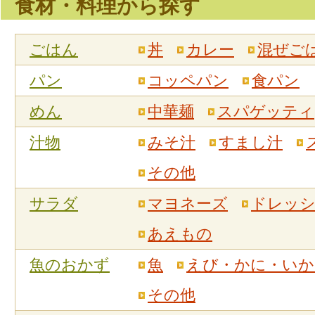
食材・料理から探す
ごはん
丼
カレー
混ぜご
パン
コッペパン
食パン
めん
中華麺
スパゲッティ
汁物
みそ汁
すまし汁
その他
サラダ
マヨネーズ
ドレッ
あえもの
魚のおかず
魚
えび・かに・いか
その他