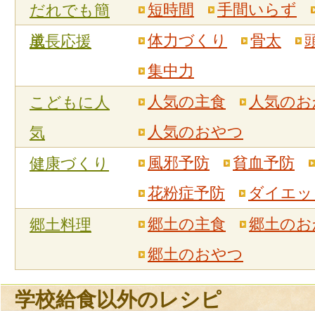
短時間
手間いらず
だれでも簡
単
体力づくり
骨太
成長応援
集中力
人気の主食
人気のお
こどもに人
人気のおやつ
気
風邪予防
貧血予防
健康づくり
花粉症予防
ダイエッ
郷土の主食
郷土のお
郷土料理
郷土のおやつ
学校給食以外のレシピ