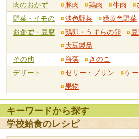
肉のおかず
豚肉
鶏肉
牛肉
野菜・イモの
淡色野菜
緑黄色野菜
おかず
たまご・豆腐
鶏卵・うずらの卵
豆
大豆製品
その他
海藻
きのこ
デザート
ゼリー・プリン
ケー
果物
キーワードから探す
学校給食のレシピ