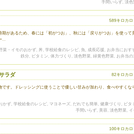
手間いらず, 淡
589キロカ
時期があるため、春には「初がつお」、秋には「戻りがつお」を使って
..
 野菜・イモのおかず, 丼, 学校給食のレシピ, 魚, 成長応援, お弁当におす
鉄分, ビタミン, 体力づくり, 淡色野菜, 緑黄色野菜, お弁当
サラダ
82キロカロ
物です。ドレッシングに使うことで優しい甘みが加わり、食べやすくな
かず, 学校給食のレシピ, マヨネーズ, だれでも簡単, 健康づくり, ビタ
手間いらず, 美容, 淡色野菜, 
100キロカ