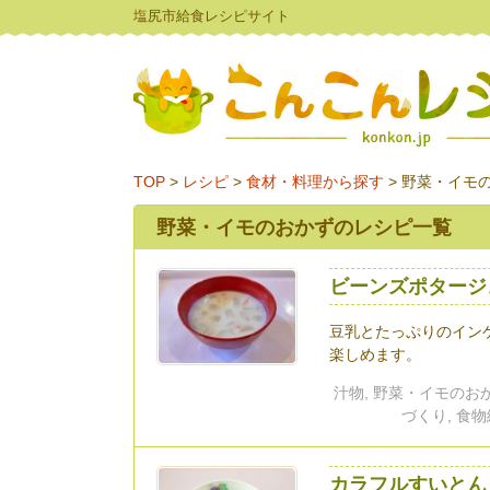
塩尻市給食レシピサイト
TOP
>
レシピ
>
食材・料理から探す
>
野菜・イモ
野菜・イモのおかずのレシピ一覧
ビーンズポタージ
豆乳とたっぷりのイン
楽しめます。
汁物, 野菜・イモのおか
づくり, 食物
カラフルすいとん