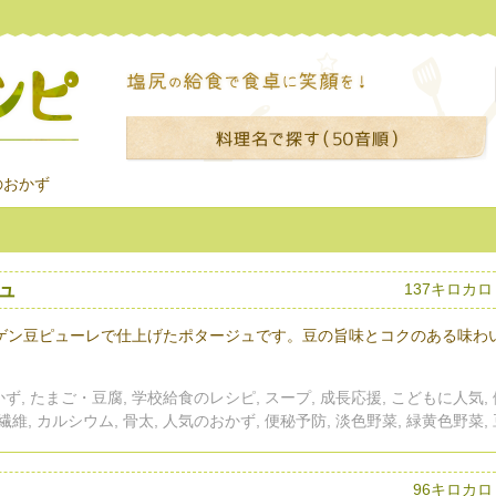
のおかず
ュ
137キロカ
ゲン豆ピューレで仕上げたポタージュです。豆の旨味とコクのある味わ
ず, たまご・豆腐, 学校給食のレシピ, スープ, 成長応援, こどもに人気,
繊維, カルシウム, 骨太, 人気のおかず, 便秘予防, 淡色野菜, 緑黄色野菜,
96キロカロ