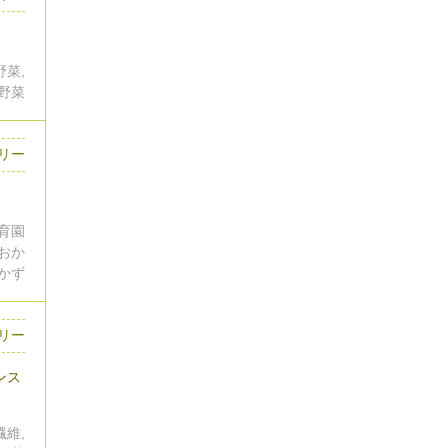
野菜,
野菜
リー
保育園
のおか
おかず
リー
ンス
繊維,