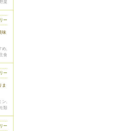
色野菜
ロリー
美味
すめ,
の主食
リー
りま
ミン,
イモ類
ロリー