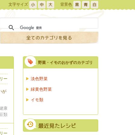
文字サイズ
背景色
野菜・イモのおかずのカテゴリ
ロリー
淡色野菜
緑黄色野菜
いが
イモ類
 健康
 豆類
リー