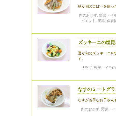
秋が旬のごぼうを使っ
肉のおかず, 野菜・イモ
イエット, 美容, 保
ズッキーニの塩昆
夏が旬のズッキーニを
す。
サラダ, 野菜・イモの
なすのミートグラ
なすが苦手なお子さん
肉のおかず, 野菜・イ