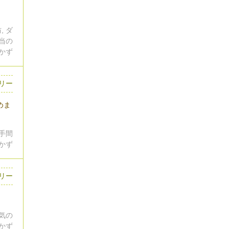
, ダ
弁当の
かず
リー
めま
 手間
おかず
ロリー
人気の
おかず