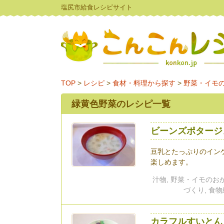
塩尻市給食レシピサイト
TOP
>
レシピ
>
食材・料理から探す
>
野菜・イモ
緑黄色野菜のレシピ一覧
ビーンズポタージ
豆乳とたっぷりのイン
楽しめます。
汁物, 野菜・イモのおか
づくり, 食物
カラフルすいとん