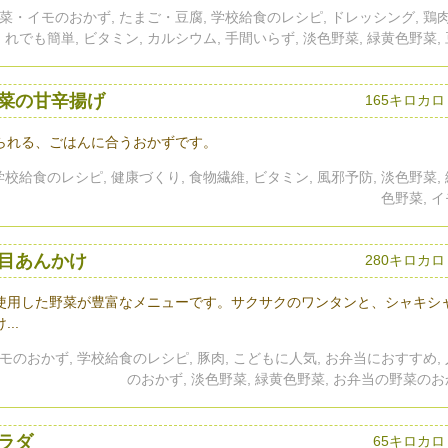
野菜・イモのおかず, たまご・豆腐, 学校給食のレシピ, ドレッシング, 鶏肉
れでも簡単, ビタミン, カルシウム, 手間いらず, 淡色野菜, 緑黄色野菜,
菜の甘辛揚げ
165キロカ
られる、ごはんに合うおかずです。
校給食のレシピ, 健康づくり, 食物繊維, ビタミン, 風邪予防, 淡色野菜,
色野菜, 
目あんかけ
280キロカ
使用した野菜が豊富なメニューです。サクサクのワンタンと、シャキシ
..
モのおかず, 学校給食のレシピ, 豚肉, こどもに人気, お弁当におすすめ,
のおかず, 淡色野菜, 緑黄色野菜, お弁当の野菜の
ラダ
65キロカロ