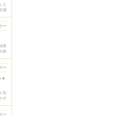
, だ
 豆腐
ロリー
 緑黄
イモ類
ロリー
ャキ
 人気
おかず
リー