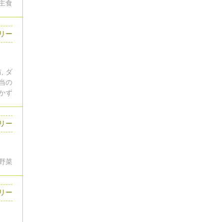
の主食
ロリー
, ダ
弁当の
かず
リー
色野菜
リー