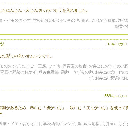
したにんじん・みじん切りのパセリを入れました。
野菜・イモのおかず, 学校給食のレシピ, その他, 鶏肉, だれでも簡単, 淡色
緑黄色
ツ
91キロカロ
った彩りの良いオムレツです。
モのおかず, たまご・豆腐, ひき肉, 保育園の給食, お弁当におすすめ, 
保育園の野菜のおかず, 緑黄色野菜, 鶏卵・うずらの卵, お弁当の魚・肉
ず, お弁当の野菜の
589キロカ
時期があるため、春には「初がつお」、秋には「戻りがつお」を使って
..
 野菜・イモのおかず, 丼, 学校給食のレシピ, 魚, 成長応援, お弁当におす