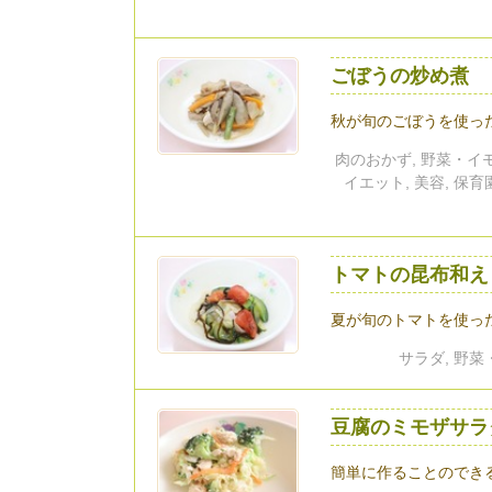
ごぼうの炒め煮
秋が旬のごぼうを使っ
肉のおかず, 野菜・イモ
イエット, 美容, 保
トマトの昆布和え
夏が旬のトマトを使っ
サラダ, 野菜
豆腐のミモザサラ
簡単に作ることのでき