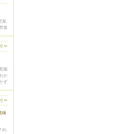
野菜,
野菜
リー
保育園
のおか
おかず
ロリー
美味
すめ,