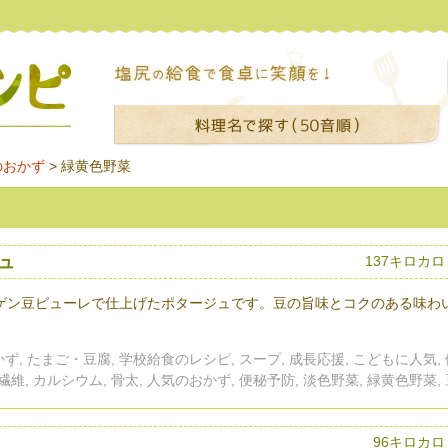
のおかず
>
緑黄色野菜
ュ
137キロカ
ゲン豆ピューレで仕上げたポタージュです。豆の旨味とコクのある味わ
ず, たまご・豆腐, 学校給食のレシピ, スープ, 成長応援, こどもに人気,
繊維, カルシウム, 骨太, 人気のおかず, 便秘予防, 淡色野菜, 緑黄色野菜,
96キロカロ