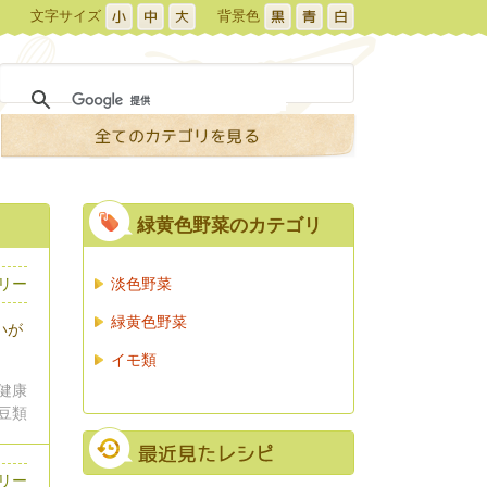
文字サイズ
背景色
緑黄色野菜のカテゴリ
ロリー
淡色野菜
緑黄色野菜
いが
イモ類
 健康
 豆類
リー