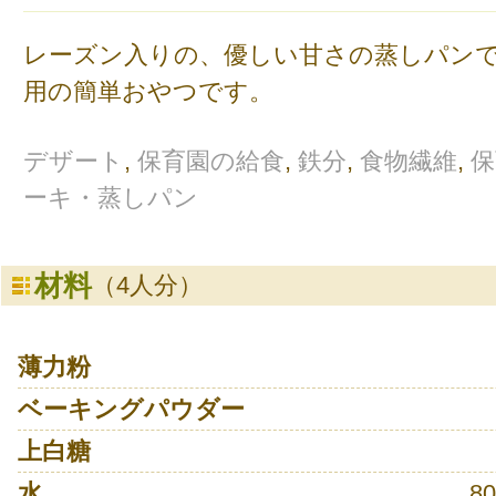
レーズン入りの、優しい甘さの蒸しパン
用の簡単おやつです。
デザート
,
保育園の給食
,
鉄分
,
食物繊維
,
保
ーキ・蒸しパン
材料
（4人分）
薄力粉
ベーキングパウダー
上白糖
水
8