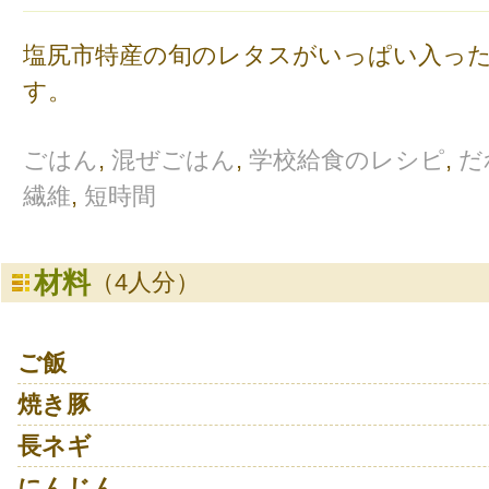
塩尻市特産の旬のレタスがいっぱい入っ
す。
ごはん
,
混ぜごはん
,
学校給食のレシピ
,
だ
繊維
,
短時間
材料
（4人分）
ご飯
焼き豚
長ネギ
にんじん