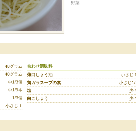
野菜
48グラム
合わせ調味料
40グラム
薄口しょう油
小さじ
中1/3個
鶏ガラスープの素
小さじ1/
中1/9本
塩
少
1/3個
白こしょう
少
小さじ１