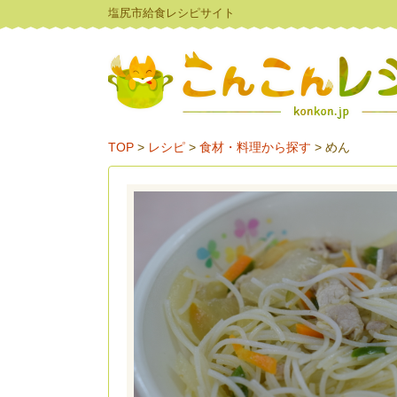
塩尻市給食レシピサイト
TOP
>
レシピ
>
食材・料理から探す
>
めん