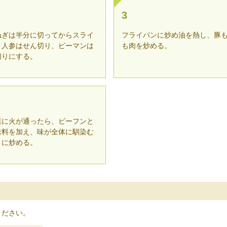
3
ねぎは半分に切ってからスライ
フライパンに炒め油を熱し、豚
、人参はせん切り、ピーマンは
も肉を炒める。
切りにする。
菜に火が通ったら、ビーフンと
味料を加え、味が全体に馴染む
うに炒める。
ください。