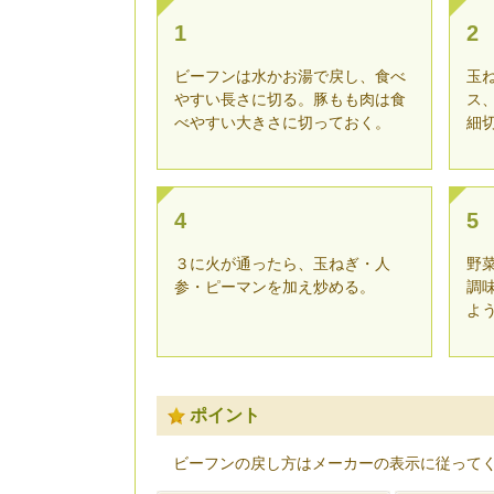
1
2
ビーフンは水かお湯で戻し、食べ
玉
やすい長さに切る。豚もも肉は食
ス
べやすい大きさに切っておく。
細
4
5
３に火が通ったら、玉ねぎ・人
野
参・ピーマンを加え炒める。
調
よ
ポイント
ビーフンの戻し方はメーカーの表示に従って