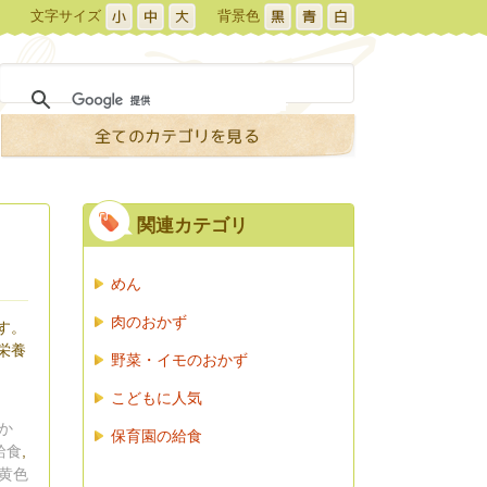
文字サイズ
背景色
関連カテゴリ
めん
肉のおかず
す。
栄養
野菜・イモのおかず
こどもに人気
か
保育園の給食
給食
,
黄色