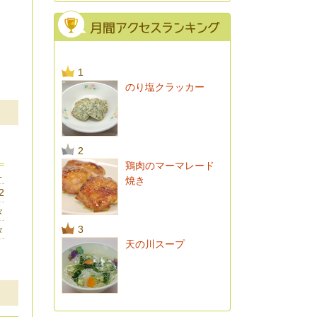
1
のり塩クラッカー
2
鶏肉のマーマレード
１
焼き
2
々
3
々
天の川スープ