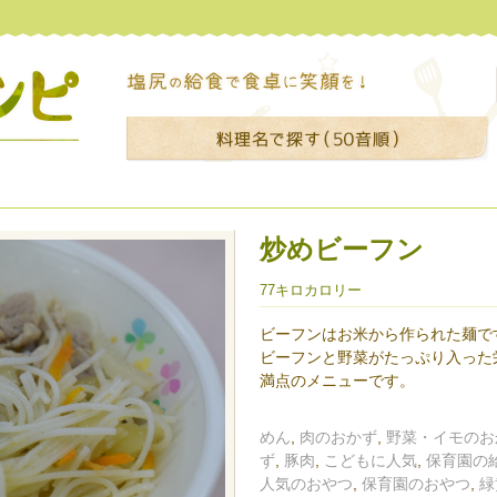
炒めビーフン
77キロカロリー
ビーフンはお米から作られた麺で
ビーフンと野菜がたっぷり入った
満点のメニューです。
めん
,
肉のおかず
,
野菜・イモのお
ず
,
豚肉
,
こどもに人気
,
保育園の
人気のおやつ
,
保育園のおやつ
,
緑