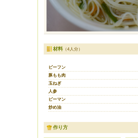
材料
（4人分）
ビーフン
豚もも肉
玉ねぎ
人参
ピーマン
炒め油
作り方