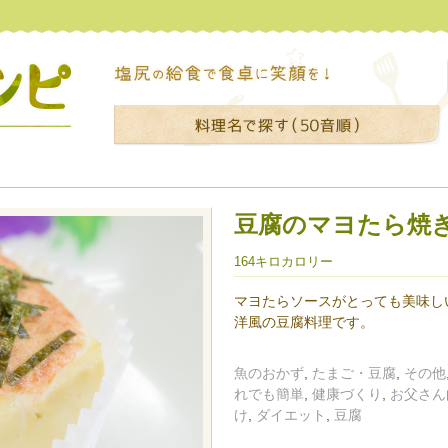
豆腐のマヨたら焼
164キロカロリー
マヨたらソースがとっても美味し
洋風の豆腐料理です。
魚のおかず
,
たまご・豆腐
,
その他
れでも簡単
,
健康づくり
,
お父さん
け
,
ダイエット
,
豆腐