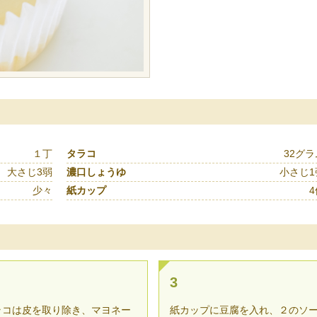
１丁
タラコ
32グラ
大さじ3弱
濃口しょうゆ
小さじ1
少々
紙カップ
4
3
ラコは皮を取り除き、マヨネー
紙カップに豆腐を入れ、２のソ