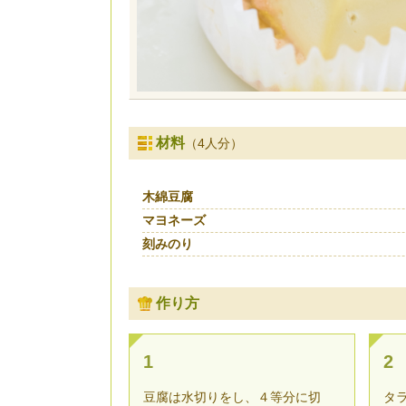
材料
（4人分）
木綿豆腐
マヨネーズ
刻みのり
作り方
1
2
豆腐は水切りをし、４等分に切
タ