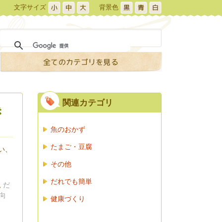
文字サイズ
背景色
関連カテゴリ
き
魚のおかず
たまご・豆腐
い、
その他
だれでも簡単
,
だ
向
健康づくり