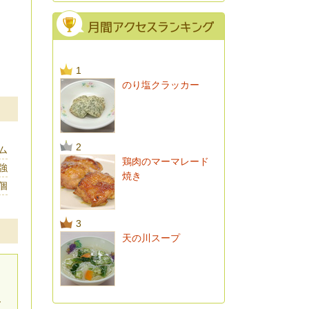
1
のり塩クラッカー
2
ム
鶏肉のマーマレード
強
焼き
個
3
天の川スープ
ー