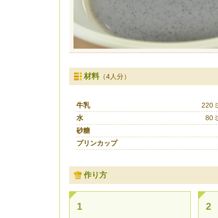
材料
（4人分）
牛乳
22
水
80
砂糖
プリンカップ
作り方
1
2