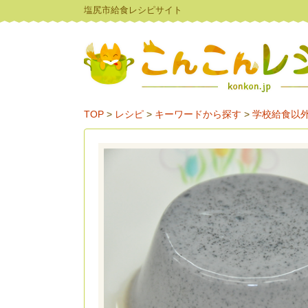
塩尻市給食レシピサイト
TOP
>
レシピ
>
キーワードから探す
>
学校給食以