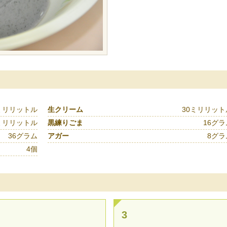
0ミリリットル
生クリーム
30ミリリット
ミリリットル
黒練りごま
16グラ
36グラム
アガー
8グラ
4個
3