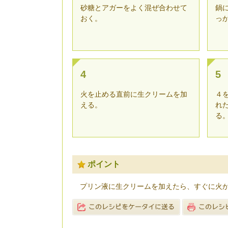
砂糖とアガーをよく混ぜ合わせて
鍋
おく。
っ
4
5
火を止める直前に生クリームを加
４
える。
れ
る
ポイント
プリン液に生クリームを加えたら、すぐに火