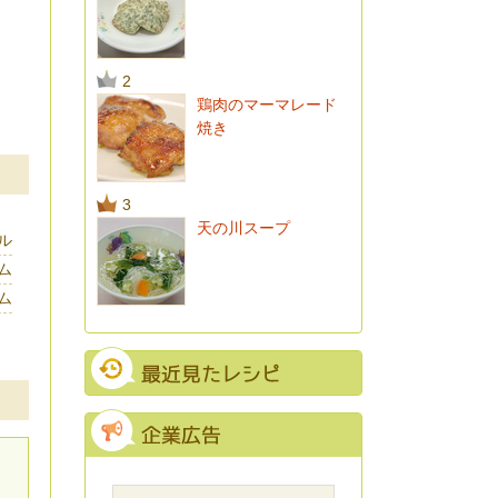
2
鶏肉のマーマレード
焼き
3
天の川スープ
ル
ム
ム