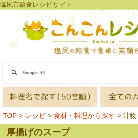
塩尻市給食レシピサイト
TOP
>
レシピ
>
食材・料理から探す
>
汁物
厚揚げのスープ