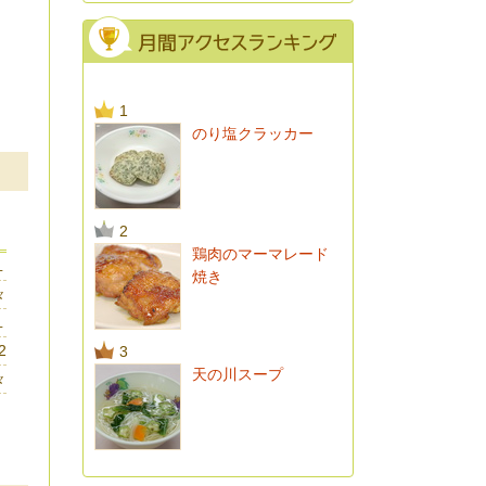
1
のり塩クラッカー
2
鶏肉のマーマレード
１
焼き
々
１
2
3
天の川スープ
々