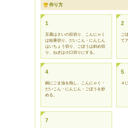
作り方
1
2
豆腐はさいの目切り、こんにゃく
ご
は短冊切り、だいこん・にんじん
て
はいちょう切り、ごぼうは斜め切
り、ねぎは小口切りにする。
4
5
鍋にごま油を熱し、こんにゃく・
４
だいこん・にんじん・ごぼうを炒
める。
7