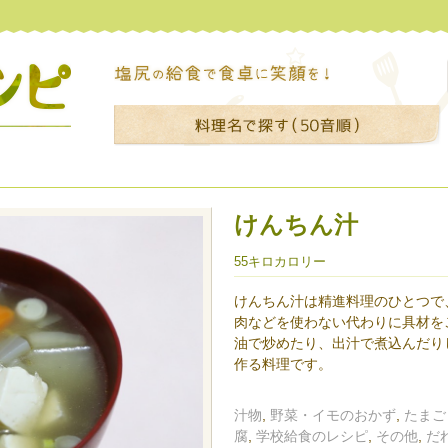
けんちん汁
55キロカロリー
けんちん汁は精進料理のひとつで
肉などを使わない代わりに具材を
油で炒めたり、出汁で煮込んだり
作る料理です。
汁物
,
野菜・イモのおかず
,
たまご
腐
,
学校給食のレシピ
,
その他
,
だ