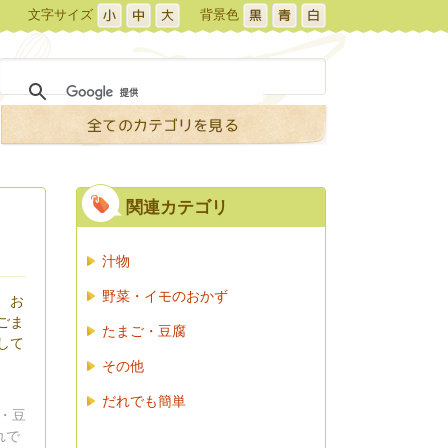
文字サイズ
背景色
関連カテゴリ
汁物
野菜・イモのおかず
、お
ごま
たまご・豆腐
して
その他
だれでも簡単
・豆
れで