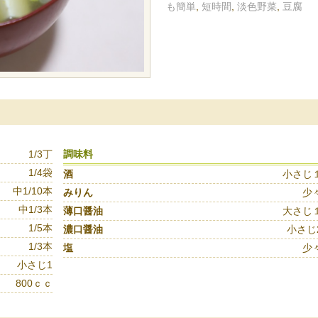
も簡単
,
短時間
,
淡色野菜
,
豆腐
1/3丁
調味料
1/4袋
酒
小さじ
中1/10本
みりん
少
中1/3本
薄口醤油
大さじ
1/5本
濃口醤油
小さじ
1/3本
塩
少
小さじ1
800ｃｃ