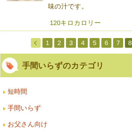
味の汁です。
120キロカロリー
1
2
3
4
5
6
7
8
手間いらずのカテゴリ
短時間
手間いらず
お父さん向け