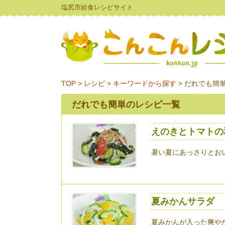
塩尻市給食レシピサイト
TOP
>
レシピ
>
キーワードから探す
>
だれでも簡
だれでも簡単のレシピ一覧
えのきとトマトの
暑い夏にあっさりとお
夏みかんサラダ
夏みかんが入った爽や