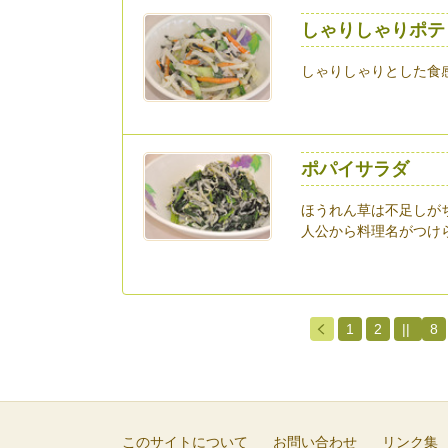
しゃりしゃりポテ
しゃりしゃりとした食
ポパイサラダ
ほうれん草は不足しが
人公から料理名がつけら
1
2
||
8
このサイトについて
お問い合わせ
リンク集