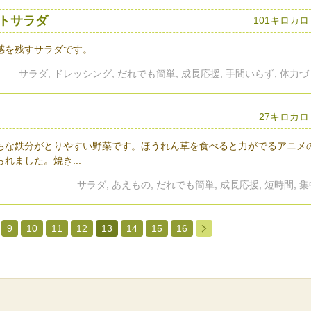
トサラダ
101キロカ
感を残すサラダです。
サラダ, ドレッシング, だれでも簡単, 成長応援, 手間いらず, 体力
27キロカロ
ちな鉄分がとりやすい野菜です。ほうれん草を食べると力がでるアニメ
れました。焼き...
サラダ, あえもの, だれでも簡単, 成長応援, 短時間, 
9
10
11
12
13
14
15
16