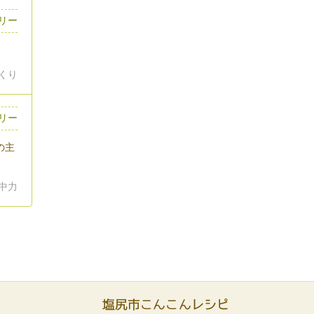
ロリー
づくり
リー
の主
集中力